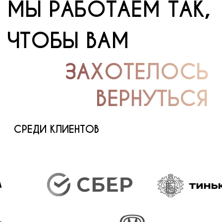
С 9:00 до 20:00 по Москве.
Без выходных
info@artlinedsgn.ru
Отвечаем в
течение 24 часов