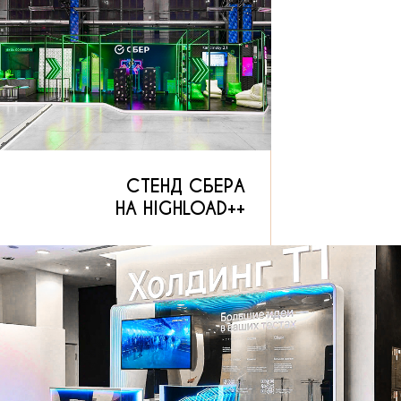
СТЕНД T1
НА SQA DAYS
СТЕНД ЮMONEY
НА TECH WEEK