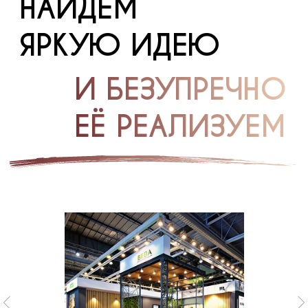
Предлагая
креативное решение,
мы точно знаем, что
воплотим его в жизнь
Ваш персональный
менеджер отлично
разбирается во всех
технических нюансах
Мы не посредники.
Сами проектируем,
производим и
монтируем
На ивентах мы сами
получаем все
необходимые
разрешения на
застройку